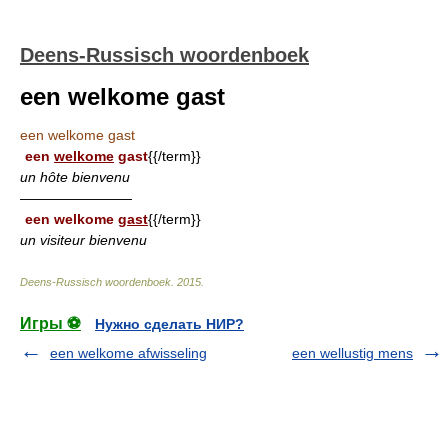
Deens-Russisch woordenboek
een welkome gast
een welkome gast
een
welkome
gast
{{/term}}
un hôte bienvenu
————————
een welkome
gast
{{/term}}
un visiteur bienvenu
Deens-Russisch woordenboek
.
2015
.
Игры ⚽
Нужно сделать НИР?
een welkome afwisseling
een wellustig mens