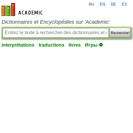
RU
EN
DE
ES
fr-academic.com
Dictionnaires et Encyclopédies sur 'Academic'
Recherche!
interprétations
traductions
livres
Игры ⚽